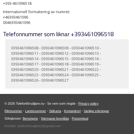
+393-461096518.
Internationell formatering av numret:
+46393461096
0046393461096
Telefonnummer som liknar +393461096518
0393461096508
-
0393461096509
-
0393461096510
-
0393461096511
-
0393461096512
-
0393461096513
-
0393461096514
-
0393461096515
-
0393461096516
-
0393461096517
-
0393461096518
-
0393461096519
-
0393461096520
-
0393461096521
-
0393461096522
-
0393461096523
-
0393461096524
-
0393461096525
-
0393461096526
-
0393461096527
© 2026 Telefonförsäljare.nu - Se vem som ringde -
Privacy policy
Riktnummer
-
Landsnummer
-
Sidkarta
-
Kontantkort
-
Vanliga sökningar
Söktjänster:
Bensinpris
-
Närmaste brevlåda
-
Postombud
Kontakt:
telefonforsaljare(@)gmail.com