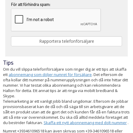
För att förhindra spam:
Tips
Om du vill slippa telefonförsäljare som ringer dig är ett tips att skaffa
ett
abonnemang som döljer numret för försäljare
. Det eftersom de
ofta kollar ditt nummer på nummerupplysningen och då inte hittar ditt
nummer. Vi har testat olika abonnemang och kan rekommendera
Hallon för detta. Ett annat tips är att ringa via mobilt bredband &
Skype.
Telemarketing är ett vanligt jobb bland ungdomar. Eftersom de jobbar
provisionsbaserat kan de då och då säga till sin arbetsgivare att de
sålt en produkt utan att de gjort det och kunden får då en faktura trots
att så inte var överenskommet. Du ska då alltid meddela företaget att
du bestrider fakturan.
Skaffa ett nytt abonnemang med dolt nummer
.
Numret +393461096518 kan även skrivas som +39-3461096518 eller