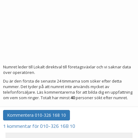
Numret leder till Lokalt direktval till företagsväxlar och vi saknar data
över operatören.
Du är den första de senaste 24 timmarna som söker efter detta
nummer. Det tyder på att numret inte används mycket av
telefonförsäljare. Läs kommentarerna för att bilda dig en uppfattning
om vem som ringer. Totalt har minst
40
personer sökt efter numret.
Kommentera
010-326 168 10
1 kommentar för 010-326 168 10