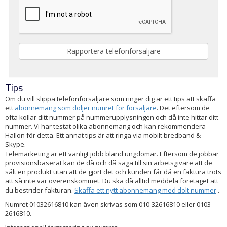
Tips
Om du vill slippa telefonförsäljare som ringer dig är ett tips att skaffa
ett
abonnemang som döljer numret för försäljare
. Det eftersom de
ofta kollar ditt nummer på nummerupplysningen och då inte hittar ditt
nummer. Vi har testat olika abonnemang och kan rekommendera
Hallon för detta. Ett annat tips är att ringa via mobilt bredband &
Skype.
Telemarketing är ett vanligt jobb bland ungdomar. Eftersom de jobbar
provisionsbaserat kan de då och då säga till sin arbetsgivare att de
sålt en produkt utan att de gjort det och kunden får då en faktura trots
att så inte var överenskommet. Du ska då alltid meddela företaget att
du bestrider fakturan.
Skaffa ett nytt abonnemang med dolt nummer
.
Numret 01032616810 kan även skrivas som 010-32616810 eller 0103-
2616810.