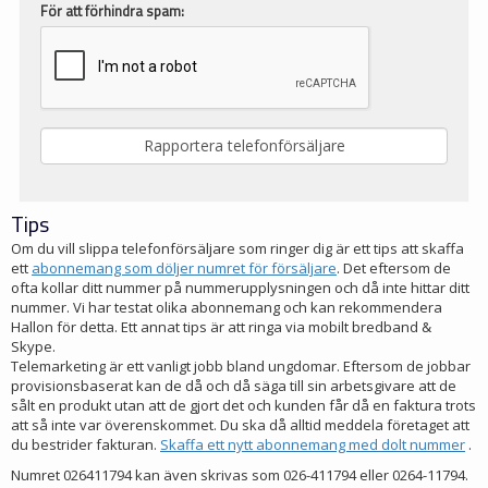
För att förhindra spam:
Tips
Om du vill slippa telefonförsäljare som ringer dig är ett tips att skaffa
ett
abonnemang som döljer numret för försäljare
. Det eftersom de
ofta kollar ditt nummer på nummerupplysningen och då inte hittar ditt
nummer. Vi har testat olika abonnemang och kan rekommendera
Hallon för detta. Ett annat tips är att ringa via mobilt bredband &
Skype.
Telemarketing är ett vanligt jobb bland ungdomar. Eftersom de jobbar
provisionsbaserat kan de då och då säga till sin arbetsgivare att de
sålt en produkt utan att de gjort det och kunden får då en faktura trots
att så inte var överenskommet. Du ska då alltid meddela företaget att
du bestrider fakturan.
Skaffa ett nytt abonnemang med dolt nummer
.
Numret 026411794 kan även skrivas som 026-411794 eller 0264-11794.