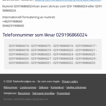
Numret 029196866024 kan även skrivas som 029-196866024 eller 0291-
96866024.
Internationell formatering av numret:
+46291968660
0046291968660
Telefonnummer som liknar 029196866024
029196866014
-
029196866015
-
029196866016
-
029196866017
-
029196866018
-
029196866019
-
029196866020
-
029196866021
-
029196866022
-
029196866023
-
029196866024
-
029196866025
-
029196866026
-
029196866027
-
029196866028
-
029196866029
-
029196866030
-
029196866031
-
029196866032
-
029196866033
© 2026 Telefonförsäljare.nu - Se vem som ringde -
Privacy policy
Riktnummer
-
Landsnummer
-
Sidkarta
-
Kontantkort
-
Vanliga sökningar
Söktjänster:
Bensinpris
-
Närmaste brevlåda
-
Postombud
Kontakt:
telefonforsaljare(@)gmail.com