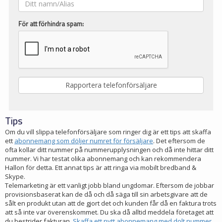
För att förhindra spam:
Tips
Om du vill slippa telefonförsäljare som ringer dig är ett tips att skaffa
ett
abonnemang som döljer numret för försäljare
. Det eftersom de
ofta kollar ditt nummer på nummerupplysningen och då inte hittar ditt
nummer. Vi har testat olika abonnemang och kan rekommendera
Hallon för detta. Ett annat tips är att ringa via mobilt bredband &
Skype.
Telemarketing är ett vanligt jobb bland ungdomar. Eftersom de jobbar
provisionsbaserat kan de då och då säga till sin arbetsgivare att de
sålt en produkt utan att de gjort det och kunden får då en faktura trots
att så inte var överenskommet. Du ska då alltid meddela företaget att
du bestrider fakturan.
Skaffa ett nytt abonnemang med dolt nummer
.