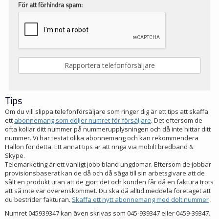
För att förhindra spam:
Tips
Om du vill slippa telefonförsäljare som ringer dig är ett tips att skaffa
ett
abonnemang som döljer numret för försäljare
. Det eftersom de
ofta kollar ditt nummer på nummerupplysningen och då inte hittar ditt
nummer. Vi har testat olika abonnemang och kan rekommendera
Hallon för detta. Ett annat tips är att ringa via mobilt bredband &
Skype.
Telemarketing är ett vanligt jobb bland ungdomar. Eftersom de jobbar
provisionsbaserat kan de då och då säga till sin arbetsgivare att de
sålt en produkt utan att de gjort det och kunden får då en faktura trots
att så inte var överenskommet. Du ska då alltid meddela företaget att
du bestrider fakturan.
Skaffa ett nytt abonnemang med dolt nummer
.
Numret 045939347 kan även skrivas som 045-939347 eller 0459-39347.