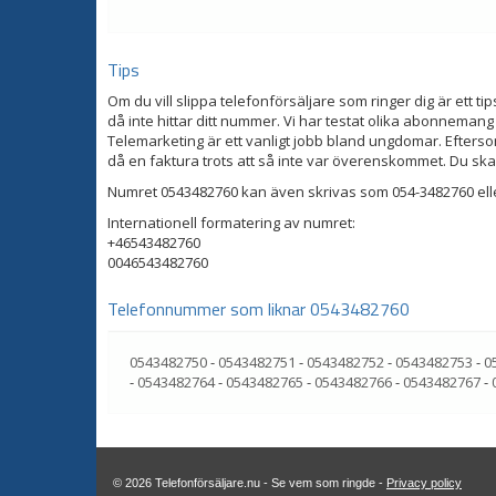
Tips
Om du vill slippa telefonförsäljare som ringer dig är ett tip
då inte hittar ditt nummer. Vi har testat olika abonnemang
Telemarketing är ett vanligt jobb bland ungdomar. Eftersom
då en faktura trots att så inte var överenskommet. Du ska
Numret 0543482760 kan även skrivas som 054-3482760 ell
Internationell formatering av numret:
+46543482760
0046543482760
Telefonnummer som liknar 0543482760
0543482750
-
0543482751
-
0543482752
-
0543482753
-
0
-
0543482764
-
0543482765
-
0543482766
-
0543482767
-
© 2026 Telefonförsäljare.nu - Se vem som ringde -
Privacy policy