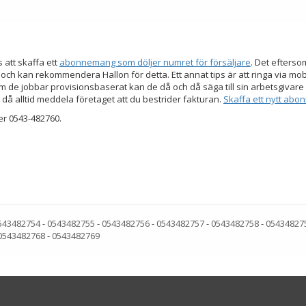
s att skaffa ett
abonnemang som döljer numret för försäljare
. Det efters
 och kan rekommendera Hallon för detta. Ett annat tips är att ringa via mo
 de jobbar provisionsbaserat kan de då och då säga till sin arbetsgivare a
 då alltid meddela företaget att du bestrider fakturan.
Skaffa ett nytt ab
er 0543-482760.
543482754
-
0543482755
-
0543482756
-
0543482757
-
0543482758
-
05434827
0543482768
-
0543482769