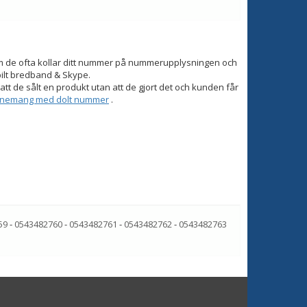
om de ofta kollar ditt nummer på nummerupplysningen och
bilt bredband & Skype.
tt de sålt en produkt utan att de gjort det och kunden får
onnemang med dolt nummer
.
59
-
0543482760
-
0543482761
-
0543482762
-
0543482763