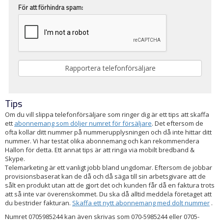
För att förhindra spam:
Tips
Om du vill slippa telefonförsäljare som ringer dig är ett tips att skaffa
ett
abonnemang som döljer numret för försäljare
. Det eftersom de
ofta kollar ditt nummer på nummerupplysningen och då inte hittar ditt
nummer. Vi har testat olika abonnemang och kan rekommendera
Hallon för detta. Ett annat tips är att ringa via mobilt bredband &
Skype.
Telemarketing är ett vanligt jobb bland ungdomar. Eftersom de jobbar
provisionsbaserat kan de då och då säga till sin arbetsgivare att de
sålt en produkt utan att de gjort det och kunden får då en faktura trots
att så inte var överenskommet. Du ska då alltid meddela företaget att
du bestrider fakturan.
Skaffa ett nytt abonnemang med dolt nummer
.
Numret 0705985244 kan även skrivas som 070-5985244 eller 0705-