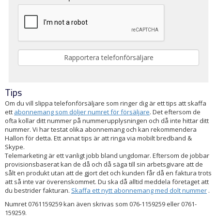
Tips
Om du vill slippa telefonförsäljare som ringer dig är ett tips att skaffa
ett
abonnemang som döljer numret för försäljare
. Det eftersom de
ofta kollar ditt nummer på nummerupplysningen och då inte hittar ditt
nummer. Vi har testat olika abonnemang och kan rekommendera
Hallon för detta. Ett annat tips är att ringa via mobilt bredband &
Skype.
Telemarketing är ett vanligt jobb bland ungdomar. Eftersom de jobbar
provisionsbaserat kan de då och då säga till sin arbetsgivare att de
sålt en produkt utan att de gjort det och kunden får då en faktura trots
att så inte var överenskommet. Du ska då alltid meddela företaget att
du bestrider fakturan.
Skaffa ett nytt abonnemang med dolt nummer
.
Numret 0761159259 kan även skrivas som 076-1159259 eller 0761-
159259.