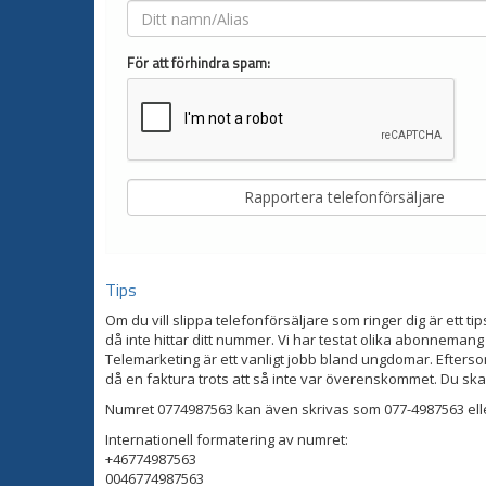
För att förhindra spam:
Tips
Om du vill slippa telefonförsäljare som ringer dig är ett tip
då inte hittar ditt nummer. Vi har testat olika abonnemang
Telemarketing är ett vanligt jobb bland ungdomar. Eftersom
då en faktura trots att så inte var överenskommet. Du ska
Numret 0774987563 kan även skrivas som 077-4987563 ell
Internationell formatering av numret:
+46774987563
0046774987563