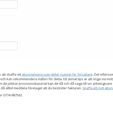
s att skaffa ett
abonnemang som döljer numret för försäljare
. Det efters
 och kan rekommendera Hallon för detta. Ett annat tips är att ringa via mo
 de jobbar provisionsbaserat kan de då och då säga till sin arbetsgivare a
 då alltid meddela företaget att du bestrider fakturan.
Skaffa ett nytt ab
er 0774-987563.