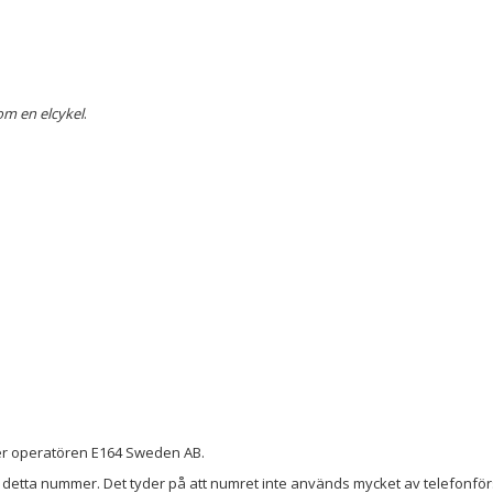
 om en elcykel
.
der operatören E164 Sweden AB.
detta nummer. Det tyder på att numret inte används mycket av telefonförs