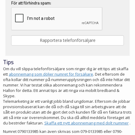
För att förhindra spam:
Tips
Om du vill slippa telefonförsäljare som ringer dig är ett tips att skaffa
ett
abonnemang som döljer numret för försäljare
. Det eftersom de
ofta kollar ditt nummer på nummerupplysningen och då inte hittar ditt
nummer. Vi har testat olika abonnemang och kan rekommendera
Hallon för detta. Ett annat tips är att ringa via mobilt bredband &
Skype.
Telemarketing är ett vanligt jobb bland ungdomar. Eftersom de jobbar
provisionsbaserat kan de då och då säga till sin arbetsgivare att de
sålt en produkt utan att de gjort det och kunden får då en faktura trots
att så inte var överenskommet. Du ska då alltid meddela företaget att
du bestrider fakturan.
Skaffa ett nytt abonnemang med dolt nummer
.
Numret 0790133985 kan även skrivas som 079-0133985 eller 0790-