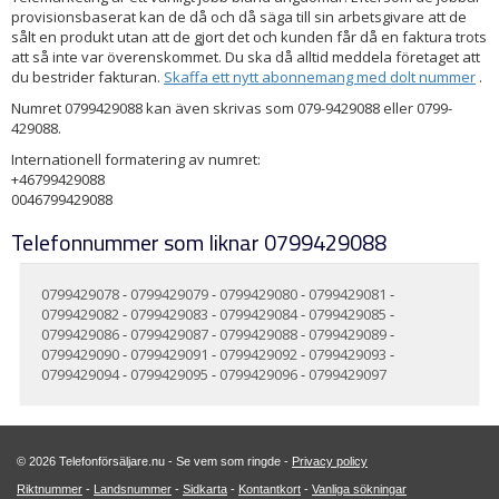
provisionsbaserat kan de då och då säga till sin arbetsgivare att de
sålt en produkt utan att de gjort det och kunden får då en faktura trots
att så inte var överenskommet. Du ska då alltid meddela företaget att
du bestrider fakturan.
Skaffa ett nytt abonnemang med dolt nummer
.
Numret 0799429088 kan även skrivas som 079-9429088 eller 0799-
429088.
Internationell formatering av numret:
+46799429088
0046799429088
Telefonnummer som liknar 0799429088
0799429078
-
0799429079
-
0799429080
-
0799429081
-
0799429082
-
0799429083
-
0799429084
-
0799429085
-
0799429086
-
0799429087
-
0799429088
-
0799429089
-
0799429090
-
0799429091
-
0799429092
-
0799429093
-
0799429094
-
0799429095
-
0799429096
-
0799429097
© 2026 Telefonförsäljare.nu - Se vem som ringde -
Privacy policy
Riktnummer
-
Landsnummer
-
Sidkarta
-
Kontantkort
-
Vanliga sökningar