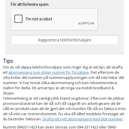
För att förhindra spam:
Tips
Om du vill slippa telefonförsäljare som ringer dig är ett tips att skaffa
ett
abonnemang som döljer numret för försäljare
. Det eftersom de
ofta kollar ditt nummer på nummerupplysningen och då inte hittar ditt
nummer. Vi har testat olika abonnemang och kan rekommendera
Hallon för detta. Ett annat tips är att ringa via mobilt bredband &
Skype.
Telemarketing är ett vanligt jobb bland ungdomar. Eftersom de jobbar
provisionsbaserat kan de då och då säga till sin arbetsgivare att de
sålt en produkt utan att de gjort det och kunden får då en faktura trots
att så inte var överenskommet. Du ska då alltid meddela företaget att
du bestrider fakturan.
Skaffa ett nytt abonnemang med dolt nummer
.
Numret 0943311423 kan även skrivas som 094-3311423 eller 0943-