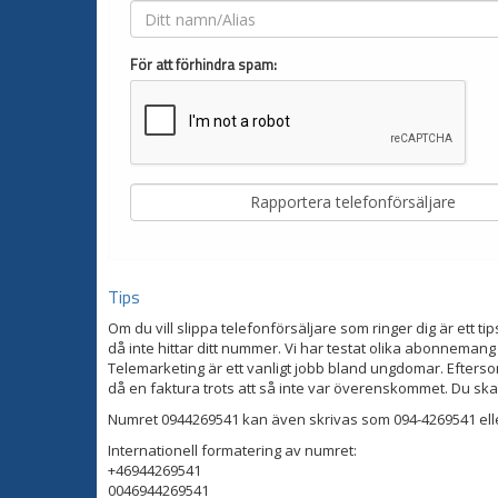
För att förhindra spam:
Tips
Om du vill slippa telefonförsäljare som ringer dig är ett tip
då inte hittar ditt nummer. Vi har testat olika abonnemang
Telemarketing är ett vanligt jobb bland ungdomar. Eftersom
då en faktura trots att så inte var överenskommet. Du ska
Numret 0944269541 kan även skrivas som 094-4269541 ell
Internationell formatering av numret:
+46944269541
0046944269541