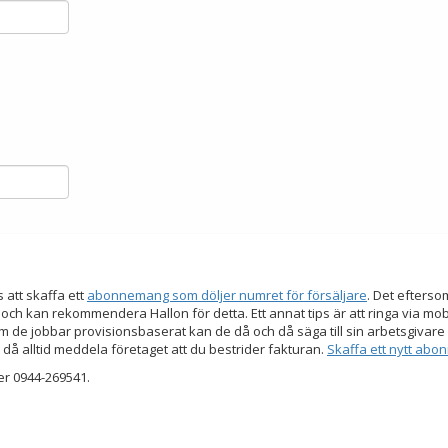
s att skaffa ett
abonnemang som döljer numret för försäljare
. Det efters
 och kan rekommendera Hallon för detta. Ett annat tips är att ringa via mo
 de jobbar provisionsbaserat kan de då och då säga till sin arbetsgivare a
 då alltid meddela företaget att du bestrider fakturan.
Skaffa ett nytt ab
er 0944-269541.