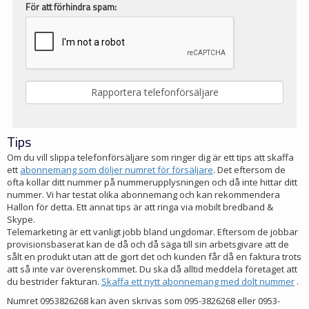
För att förhindra spam:
Tips
Om du vill slippa telefonförsäljare som ringer dig är ett tips att skaffa
ett
abonnemang som döljer numret för försäljare
. Det eftersom de
ofta kollar ditt nummer på nummerupplysningen och då inte hittar ditt
nummer. Vi har testat olika abonnemang och kan rekommendera
Hallon för detta. Ett annat tips är att ringa via mobilt bredband &
Skype.
Telemarketing är ett vanligt jobb bland ungdomar. Eftersom de jobbar
provisionsbaserat kan de då och då säga till sin arbetsgivare att de
sålt en produkt utan att de gjort det och kunden får då en faktura trots
att så inte var överenskommet. Du ska då alltid meddela företaget att
du bestrider fakturan.
Skaffa ett nytt abonnemang med dolt nummer
.
Numret 0953826268 kan även skrivas som 095-3826268 eller 0953-