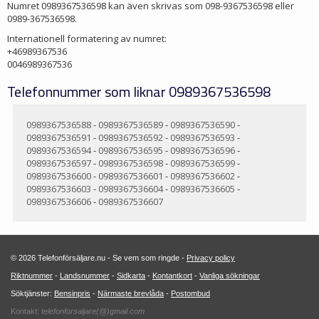
Numret 0989367536598 kan även skrivas som 098-9367536598 eller
0989-367536598.
Internationell formatering av numret:
+46989367536
0046989367536
Telefonnummer som liknar 0989367536598
0989367536588
-
0989367536589
-
0989367536590
-
0989367536591
-
0989367536592
-
0989367536593
-
0989367536594
-
0989367536595
-
0989367536596
-
0989367536597
-
0989367536598
-
0989367536599
-
0989367536600
-
0989367536601
-
0989367536602
-
0989367536603
-
0989367536604
-
0989367536605
-
0989367536606
-
0989367536607
© 2026 Telefonförsäljare.nu - Se vem som ringde -
Privacy policy
Riktnummer
-
Landsnummer
-
Sidkarta
-
Kontantkort
-
Vanliga sökningar
Söktjänster:
Bensinpris
-
Närmaste brevlåda
-
Postombud
Kontakt:
telefonforsaljare(@)gmail.com