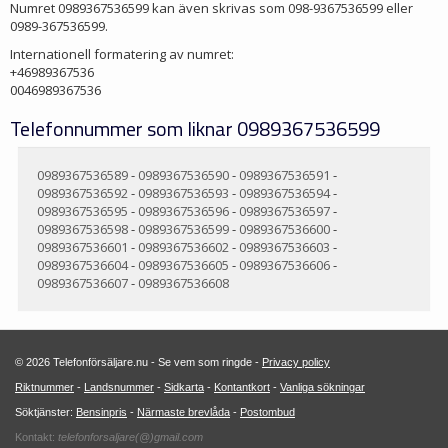
Numret 0989367536599 kan även skrivas som 098-9367536599 eller
0989-367536599.
Internationell formatering av numret:
+46989367536
0046989367536
Telefonnummer som liknar 0989367536599
0989367536589
-
0989367536590
-
0989367536591
-
0989367536592
-
0989367536593
-
0989367536594
-
0989367536595
-
0989367536596
-
0989367536597
-
0989367536598
-
0989367536599
-
0989367536600
-
0989367536601
-
0989367536602
-
0989367536603
-
0989367536604
-
0989367536605
-
0989367536606
-
0989367536607
-
0989367536608
© 2026 Telefonförsäljare.nu - Se vem som ringde -
Privacy policy
Riktnummer
-
Landsnummer
-
Sidkarta
-
Kontantkort
-
Vanliga sökningar
Söktjänster:
Bensinpris
-
Närmaste brevlåda
-
Postombud
Kontakt:
telefonforsaljare(@)gmail.com