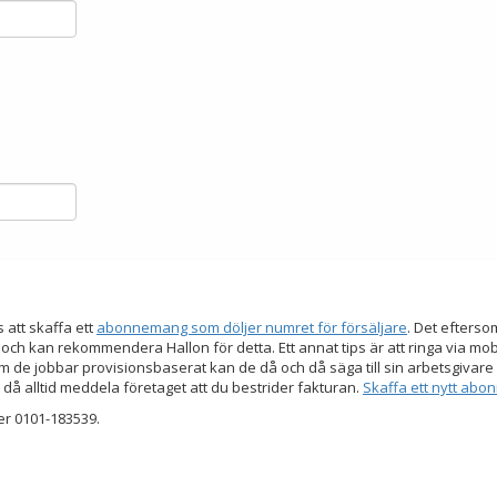
s att skaffa ett
abonnemang som döljer numret för försäljare
. Det efters
 och kan rekommendera Hallon för detta. Ett annat tips är att ringa via mo
 de jobbar provisionsbaserat kan de då och då säga till sin arbetsgivare a
 då alltid meddela företaget att du bestrider fakturan.
Skaffa ett nytt ab
er 0101-183539.