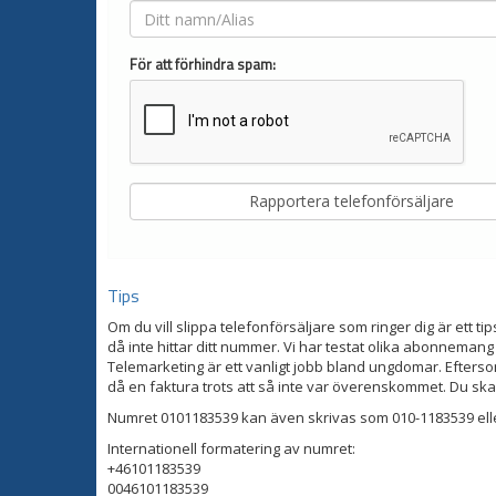
För att förhindra spam:
Tips
Om du vill slippa telefonförsäljare som ringer dig är ett tip
då inte hittar ditt nummer. Vi har testat olika abonnemang
Telemarketing är ett vanligt jobb bland ungdomar. Eftersom
då en faktura trots att så inte var överenskommet. Du ska
Numret 0101183539 kan även skrivas som 010-1183539 ell
Internationell formatering av numret:
+46101183539
0046101183539