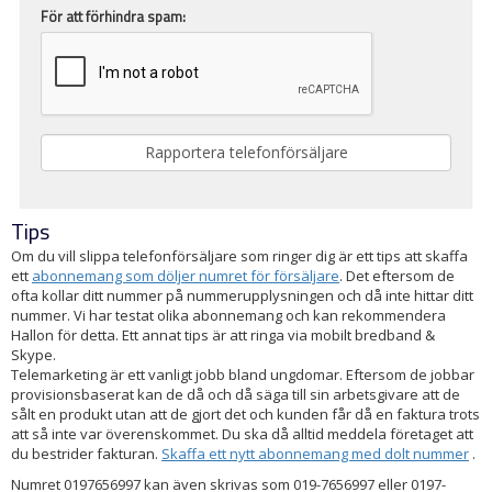
För att förhindra spam:
Tips
Om du vill slippa telefonförsäljare som ringer dig är ett tips att skaffa
ett
abonnemang som döljer numret för försäljare
. Det eftersom de
ofta kollar ditt nummer på nummerupplysningen och då inte hittar ditt
nummer. Vi har testat olika abonnemang och kan rekommendera
Hallon för detta. Ett annat tips är att ringa via mobilt bredband &
Skype.
Telemarketing är ett vanligt jobb bland ungdomar. Eftersom de jobbar
provisionsbaserat kan de då och då säga till sin arbetsgivare att de
sålt en produkt utan att de gjort det och kunden får då en faktura trots
att så inte var överenskommet. Du ska då alltid meddela företaget att
du bestrider fakturan.
Skaffa ett nytt abonnemang med dolt nummer
.
Numret 0197656997 kan även skrivas som 019-7656997 eller 0197-