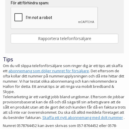
För att förhindra spam:
Tips
Om du vill slippa telefonförsäljare som ringer dig är ett tips att skaffa
ett
abonnemang som döljer numret för försäljare
. Det eftersom de
ofta kollar ditt nummer på nummerupplysningen och då inte hittar ditt
nummer. Vi har testat olika abonnemang och kan rekommendera
Hallon för detta. Ett annat tips är att ringa via mobilt bredband &
Skype.
Telemarketing är ett vanligt jobb bland ungdomar. Eftersom de jobbar
provisionsbaserat kan de då och då säga till sin arbetsgivare att de
sålt en produkt utan att de gjort det och kunden får då en faktura trots
att så inte var överenskommet. Du ska då alltid meddela företaget att
du bestrider fakturan.
Skaffa ett nytt abonnemang med dolt nummer
.
Numret 0578764452 kan även skrivas som 057-8764452 eller 0578-