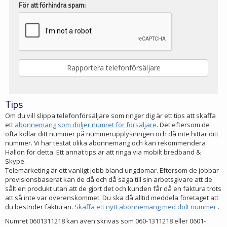
För att förhindra spam:
Tips
Om du vill slippa telefonförsäljare som ringer dig är ett tips att skaffa
ett
abonnemang som döljer numret för försäljare
. Det eftersom de
ofta kollar ditt nummer på nummerupplysningen och då inte hittar ditt
nummer. Vi har testat olika abonnemang och kan rekommendera
Hallon för detta. Ett annat tips är att ringa via mobilt bredband &
Skype.
Telemarketing är ett vanligt jobb bland ungdomar. Eftersom de jobbar
provisionsbaserat kan de då och då säga till sin arbetsgivare att de
sålt en produkt utan att de gjort det och kunden får då en faktura trots
att så inte var överenskommet. Du ska då alltid meddela företaget att
du bestrider fakturan.
Skaffa ett nytt abonnemang med dolt nummer
.
Numret 0601311218 kan även skrivas som 060-1311218 eller 0601-