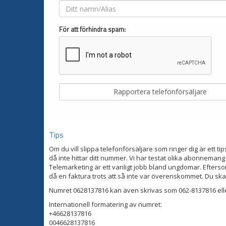
För att förhindra spam:
Tips
Om du vill slippa telefonförsäljare som ringer dig är ett tip
då inte hittar ditt nummer. Vi har testat olika abonnemang
Telemarketing är ett vanligt jobb bland ungdomar. Eftersom
då en faktura trots att så inte var överenskommet. Du ska
Numret 0628137816 kan även skrivas som 062-8137816 ell
Internationell formatering av numret:
+46628137816
0046628137816