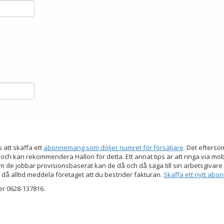
s att skaffa ett
abonnemang som döljer numret för försäljare
. Det efters
 och kan rekommendera Hallon för detta. Ett annat tips är att ringa via mo
 de jobbar provisionsbaserat kan de då och då säga till sin arbetsgivare a
 då alltid meddela företaget att du bestrider fakturan.
Skaffa ett nytt ab
er 0628-137816.