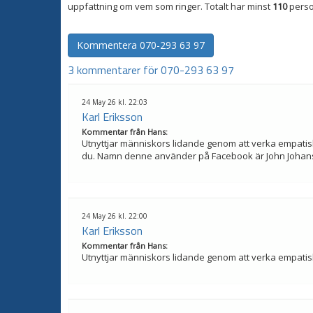
uppfattning om vem som ringer. Totalt har minst
110
perso
Kommentera
070-293 63 97
3 kommentarer för 070-293 63 97
24 May 26 kl. 22:03
Karl Eriksson
Kommentar från
Hans
:
Utnyttjar människors lidande genom att verka empatiskt
du. Namn denne använder på Facebook är John Johansso
24 May 26 kl. 22:00
Karl Eriksson
Kommentar från
Hans
:
Utnyttjar människors lidande genom att verka empatiskt