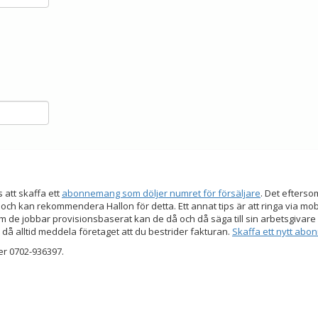
s att skaffa ett
abonnemang som döljer numret för försäljare
. Det efters
 och kan rekommendera Hallon för detta. Ett annat tips är att ringa via mo
 de jobbar provisionsbaserat kan de då och då säga till sin arbetsgivare a
 då alltid meddela företaget att du bestrider fakturan.
Skaffa ett nytt ab
er 0702-936397.