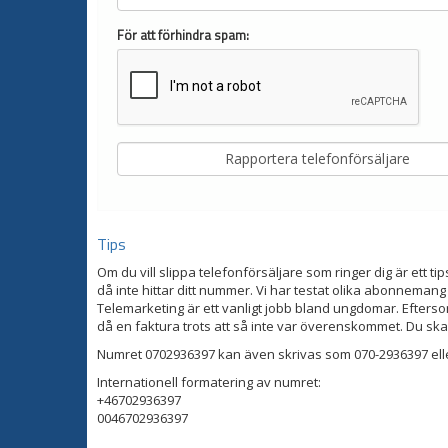
För att förhindra spam:
Tips
Om du vill slippa telefonförsäljare som ringer dig är ett tip
då inte hittar ditt nummer. Vi har testat olika abonnemang
Telemarketing är ett vanligt jobb bland ungdomar. Eftersom
då en faktura trots att så inte var överenskommet. Du ska
Numret 0702936397 kan även skrivas som 070-2936397 ell
Internationell formatering av numret:
+46702936397
0046702936397