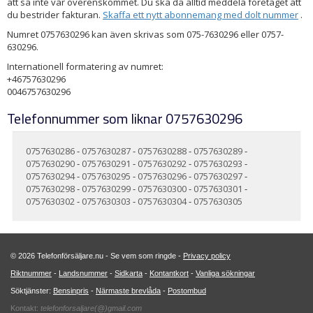
att så inte var överenskommet. Du ska då alltid meddela företaget att
du bestrider fakturan.
Skaffa ett nytt abonnemang med dolt nummer
.
Numret 0757630296 kan även skrivas som 075-7630296 eller 0757-
630296.
Internationell formatering av numret:
+46757630296
0046757630296
Telefonnummer som liknar 0757630296
0757630286
-
0757630287
-
0757630288
-
0757630289
-
0757630290
-
0757630291
-
0757630292
-
0757630293
-
0757630294
-
0757630295
-
0757630296
-
0757630297
-
0757630298
-
0757630299
-
0757630300
-
0757630301
-
0757630302
-
0757630303
-
0757630304
-
0757630305
© 2026 Telefonförsäljare.nu - Se vem som ringde -
Privacy policy
Riktnummer
-
Landsnummer
-
Sidkarta
-
Kontantkort
-
Vanliga sökningar
Söktjänster:
Bensinpris
-
Närmaste brevlåda
-
Postombud
Kontakt:
telefonforsaljare(@)gmail.com