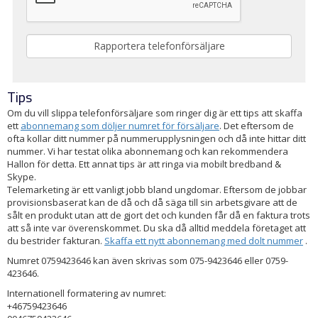
Tips
Om du vill slippa telefonförsäljare som ringer dig är ett tips att skaffa
ett
abonnemang som döljer numret för försäljare
. Det eftersom de
ofta kollar ditt nummer på nummerupplysningen och då inte hittar ditt
nummer. Vi har testat olika abonnemang och kan rekommendera
Hallon för detta. Ett annat tips är att ringa via mobilt bredband &
Skype.
Telemarketing är ett vanligt jobb bland ungdomar. Eftersom de jobbar
provisionsbaserat kan de då och då säga till sin arbetsgivare att de
sålt en produkt utan att de gjort det och kunden får då en faktura trots
att så inte var överenskommet. Du ska då alltid meddela företaget att
du bestrider fakturan.
Skaffa ett nytt abonnemang med dolt nummer
.
Numret 0759423646 kan även skrivas som 075-9423646 eller 0759-
423646.
Internationell formatering av numret:
+46759423646