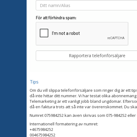
För att förhindra spam:
Tips
Om du vill slippa telefonförsäljare som ringer dig är ett tip
då inte hittar ditt nummer. Vi har testat olika abonnemang
Telemarketing är ett vanligt jobb bland ungdomar. Eftersom
då en faktura trots att så inte var överenskommet. Du ska
Numret 075984252 kan även skrivas som 075-984252 eller 
Internationell formatering av numret:
+4675984252
004675984252