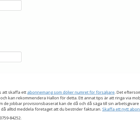
s att skaffa ett
abonnemang som döljer numret för försäljare
. Det efters
 och kan rekommendera Hallon för detta. Ett annat tips är att ringa via mo
 de jobbar provisionsbaserat kan de då och då säga till sin arbetsgivare a
 då alltid meddela företaget att du bestrider fakturan.
Skaffa ett nytt ab
0759-84252.