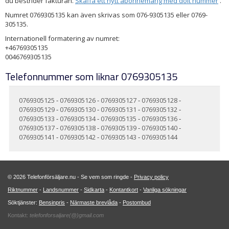
du bestrider fakturan.
Skaffa ett nytt abonnemang med dolt nummer
.
Numret 0769305135 kan även skrivas som 076-9305135 eller 0769-
305135.
Internationell formatering av numret:
+46769305135
0046769305135
Telefonnummer som liknar 0769305135
0769305125
-
0769305126
-
0769305127
-
0769305128
-
0769305129
-
0769305130
-
0769305131
-
0769305132
-
0769305133
-
0769305134
-
0769305135
-
0769305136
-
0769305137
-
0769305138
-
0769305139
-
0769305140
-
0769305141
-
0769305142
-
0769305143
-
0769305144
© 2026 Telefonförsäljare.nu - Se vem som ringde -
Privacy policy
Riktnummer
-
Landsnummer
-
Sidkarta
-
Kontantkort
-
Vanliga sökningar
Söktjänster:
Bensinpris
-
Närmaste brevlåda
-
Postombud
Kontakt:
telefonforsaljare(@)gmail.com