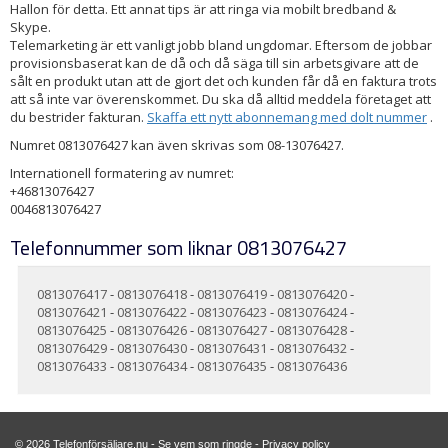
Hallon för detta. Ett annat tips är att ringa via mobilt bredband &
Skype.
Telemarketing är ett vanligt jobb bland ungdomar. Eftersom de jobbar
provisionsbaserat kan de då och då säga till sin arbetsgivare att de
sålt en produkt utan att de gjort det och kunden får då en faktura trots
att så inte var överenskommet. Du ska då alltid meddela företaget att
du bestrider fakturan.
Skaffa ett nytt abonnemang med dolt nummer
.
Numret 0813076427 kan även skrivas som 08-13076427.
Internationell formatering av numret:
+46813076427
0046813076427
Telefonnummer som liknar 0813076427
0813076417
-
0813076418
-
0813076419
-
0813076420
-
0813076421
-
0813076422
-
0813076423
-
0813076424
-
0813076425
-
0813076426
-
0813076427
-
0813076428
-
0813076429
-
0813076430
-
0813076431
-
0813076432
-
0813076433
-
0813076434
-
0813076435
-
0813076436
© 2026 Telefonförsäljare.nu - Se vem som ringde -
Privacy policy