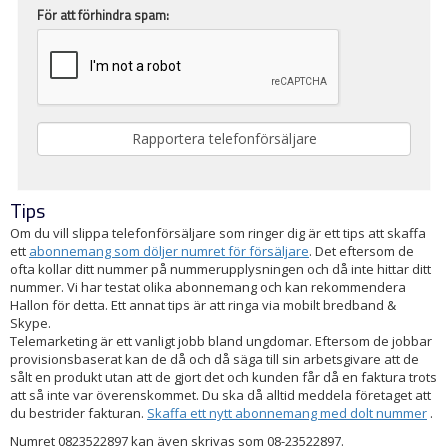
För att förhindra spam:
Tips
Om du vill slippa telefonförsäljare som ringer dig är ett tips att skaffa
ett
abonnemang som döljer numret för försäljare
. Det eftersom de
ofta kollar ditt nummer på nummerupplysningen och då inte hittar ditt
nummer. Vi har testat olika abonnemang och kan rekommendera
Hallon för detta. Ett annat tips är att ringa via mobilt bredband &
Skype.
Telemarketing är ett vanligt jobb bland ungdomar. Eftersom de jobbar
provisionsbaserat kan de då och då säga till sin arbetsgivare att de
sålt en produkt utan att de gjort det och kunden får då en faktura trots
att så inte var överenskommet. Du ska då alltid meddela företaget att
du bestrider fakturan.
Skaffa ett nytt abonnemang med dolt nummer
.
Numret 0823522897 kan även skrivas som 08-23522897.