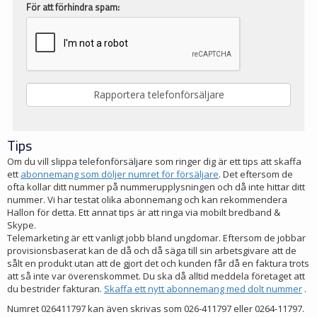
För att förhindra spam:
Tips
Om du vill slippa telefonförsäljare som ringer dig är ett tips att skaffa
ett
abonnemang som döljer numret för försäljare
. Det eftersom de
ofta kollar ditt nummer på nummerupplysningen och då inte hittar ditt
nummer. Vi har testat olika abonnemang och kan rekommendera
Hallon för detta. Ett annat tips är att ringa via mobilt bredband &
Skype.
Telemarketing är ett vanligt jobb bland ungdomar. Eftersom de jobbar
provisionsbaserat kan de då och då säga till sin arbetsgivare att de
sålt en produkt utan att de gjort det och kunden får då en faktura trots
att så inte var överenskommet. Du ska då alltid meddela företaget att
du bestrider fakturan.
Skaffa ett nytt abonnemang med dolt nummer
.
Numret 026411797 kan även skrivas som 026-411797 eller 0264-11797.