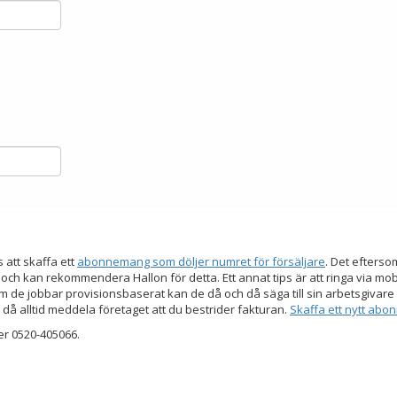
s att skaffa ett
abonnemang som döljer numret för försäljare
. Det efters
 och kan rekommendera Hallon för detta. Ett annat tips är att ringa via mo
 de jobbar provisionsbaserat kan de då och då säga till sin arbetsgivare a
 då alltid meddela företaget att du bestrider fakturan.
Skaffa ett nytt ab
er 0520-405066.