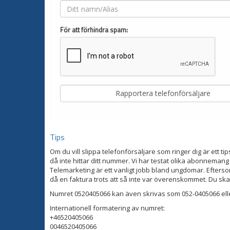
För att förhindra spam:
Tips
Om du vill slippa telefonförsäljare som ringer dig är ett tip
då inte hittar ditt nummer. Vi har testat olika abonnemang
Telemarketing är ett vanligt jobb bland ungdomar. Eftersom
då en faktura trots att så inte var överenskommet. Du ska
Numret 0520405066 kan även skrivas som 052-0405066 ell
Internationell formatering av numret:
+46520405066
0046520405066